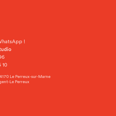
hatsApp !
tudio
96
 10
4170 Le Perreux-sur-Marne
ent-Le Perreux