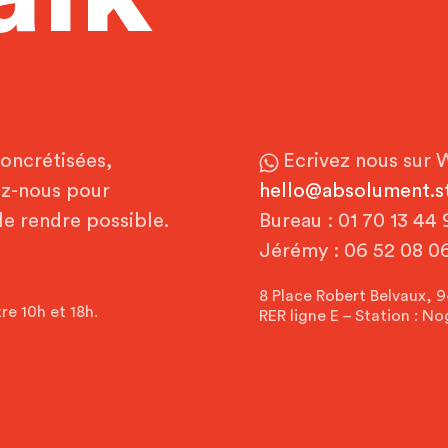
concrétisées,
Ecrivez nous sur
W
ez-nous pour
hello@absolument.s
le rendre possible.
Bureau :
01 70 13 44 
Jérémy :
06 52 08 06
8 Place Robert Belvaux,
9
re 10h et 18h.
RER ligne E – Station :
Nog